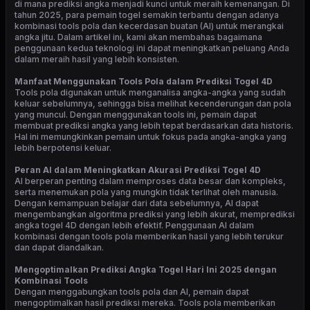
di mana prediksi angka menjadi kunci untuk meraih kemenangan. Di
tahun 2025, para pemain togel semakin terbantu dengan adanya
kombinasi tools pola dan kecerdasan buatan (AI) untuk merangkai
angka jitu. Dalam artikel ini, kami akan membahas bagaimana
penggunaan kedua teknologi ini dapat meningkatkan peluang Anda
dalam meraih hasil yang lebih konsisten.
Manfaat Menggunakan Tools Pola dalam Prediksi Togel 4D
Tools pola digunakan untuk menganalisa angka-angka yang sudah
keluar sebelumnya, sehingga bisa melihat kecenderungan dan pola
yang muncul. Dengan menggunakan tools ini, pemain dapat
membuat prediksi angka yang lebih tepat berdasarkan data historis.
Hal ini memungkinkan pemain untuk fokus pada angka-angka yang
lebih berpotensi keluar.
Peran AI dalam Meningkatkan Akurasi Prediksi Togel 4D
AI berperan penting dalam memproses data besar dan kompleks,
serta menemukan pola yang mungkin tidak terlihat oleh manusia.
Dengan kemampuan belajar dari data sebelumnya, AI dapat
mengembangkan algoritma prediksi yang lebih akurat, memprediksi
angka togel 4D dengan lebih efektif. Penggunaan AI dalam
kombinasi dengan tools pola memberikan hasil yang lebih terukur
dan dapat diandalkan.
Mengoptimalkan Prediksi Angka Togel Hari Ini 2025 dengan
Kombinasi Tools
Dengan menggabungkan tools pola dan AI, pemain dapat
mengoptimalkan hasil prediksi mereka. Tools pola memberikan