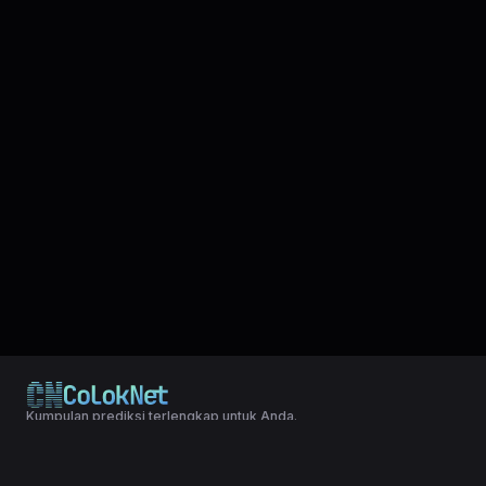
Kumpulan prediksi terlengkap untuk Anda.
© 2024 Copyright LXGroup. All rights reserved.
Terms & Conditions
|
Privacy Policy