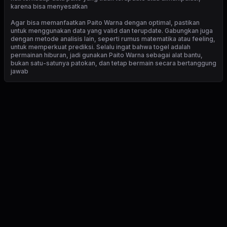
karena bisa menyesatkan
Agar bisa memanfaatkan Paito Warna dengan optimal, pastikan
untuk menggunakan data yang valid dan terupdate. Gabungkan juga
dengan metode analisis lain, seperti rumus matematika atau feeling,
untuk memperkuat prediksi. Selalu ingat bahwa togel adalah
permainan hiburan, jadi gunakan Paito Warna sebagai alat bantu,
bukan satu-satunya patokan, dan tetap bermain secara bertanggung
jawab