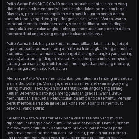
Paito Warna BANGKOK 09:30
adalah sebuah alat atau sistem yang
digunakan untuk menganalisis pola angka dalam permainan togel.
Biasanya, paito ini menampilkan data hasil keluaran angka dalam
bentuk tabel yang dilengkapi dengan variasi warna. Warna-warna
tersebut memiliki makna tertentu, seperti indikator panas-dingin
atau pola kemunculan angka, sehingga memudahkan pemain dalam
memprediksi angka yang mungkin keluar berikutnya
Paito Warna tidak hanya sekadar menampilkan data historis, tetapi
juga membantu pemain mengidentifikasi tren angka. Dengan melihat
kombinasi warna, pemain bisa mengetahui angka-angka yang sering
(panas) atau jarang (dingin) muncul. Hal ini berguna untuk menyusun
strategi taruhan yang lebih terarah, meningkatkan peluang menang,
dan mengurangi risiko kekalahan
Membaca Paito Warna membutuhkan pemahaman tentang arti setiap
warna dan polanya. Misalnya, merah bisa menandakan angka yang
sering muncul, sedangkan biru menunjukkan angka yang jarang
keluar. Beberapa paito juga menggunakan gradasi warna untuk
menunjukkan frekuensi kemunculan dalam periode tertentu. Pemain
perlu mempelajari pola ini secara konsisten agar bisa membuat
prediksi yang akurat
Kelebihan Paito Warna terletak pada visualisasinya yang mudah
dipahami, sehingga cocok untuk pemula sekalupun. Namun, sistem
ini tidak menjamin 100% keakuratan prediksi karena togel pada
dasarnya adalah permainan acak. Selain itu, pemain harus berhati-
hati terhadap data paito yang tidak terupdate atau dimanipulasi,