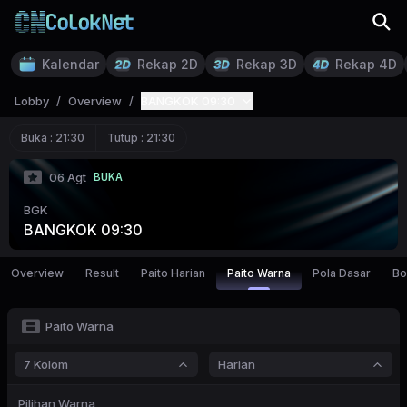
Kalendar
Rekap 2D
Rekap 3D
Rekap 4D
Lobby
/
Overview
/
BANGKOK 09:30
Buka :
21:30
Tutup :
21:30
BUKA
06 Agt
BGK
BANGKOK 09:30
Overview
Result
Paito Harian
Paito Warna
Pola Dasar
Bo
Paito Warna
7 Kolom
Harian
Pilihan Warna