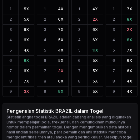
1
5
X
1
4
X
1
4
X
1
7
X
2
5
X
2
6
X
2
2
X
2
8
X
3
6
X
3
7
X
3
6
X
3
2
X
4
6
X
4
5
X
4
6
X
4
8
X
5
4
X
5
4
X
5
11
X
5
7
X
6
8
X
6
5
X
6
5
X
6
6
X
7
6
X
7
3
X
7
5
X
7
6
X
8
7
X
8
6
X
8
5
X
8
4
X
9
3
X
9
9
X
9
5
X
9
4
X
Pengenalan Statistik BRAZIL dalam Togel
Statistik angka togel BRAZIL
adalah cabang analisis yang digunakan
untuk mempelajari pola, frekuensi, dan kemungkinan munculnya
nomor dalam permainan togel. Dengan mengumpulkan data historis
hasil undian sebelumnya, para pemain dan ahli statistik mencoba
mengidentifikasi tren atau angka yang sering keluar. Meskipun togel