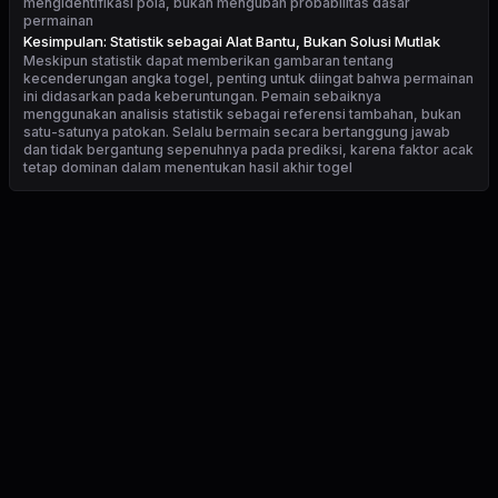
mengidentifikasi pola, bukan mengubah probabilitas dasar
permainan
Kesimpulan: Statistik sebagai Alat Bantu, Bukan Solusi Mutlak
Meskipun statistik dapat memberikan gambaran tentang
kecenderungan angka togel, penting untuk diingat bahwa permainan
ini didasarkan pada keberuntungan. Pemain sebaiknya
menggunakan analisis statistik sebagai referensi tambahan, bukan
satu-satunya patokan. Selalu bermain secara bertanggung jawab
dan tidak bergantung sepenuhnya pada prediksi, karena faktor acak
tetap dominan dalam menentukan hasil akhir togel