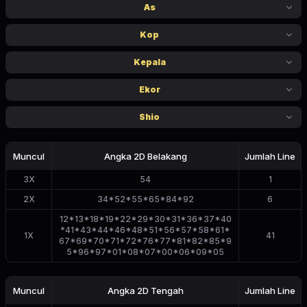
As
Kop
Kepala
Ekor
Shio
Muncul
Angka 2D
Belakang
Jumlah Line
3
X
54
1
2
X
34*52*55*65*84*92
6
12*13*18*19*22*29*30*31*36*37*40
*41*43*44*46*48*51*56*57*58*61*
1
X
41
67*69*70*71*72*76*77*81*82*85*9
5*96*97*01*08*07*00*06*09*05
Muncul
Angka 2D
Tengah
Jumlah Line