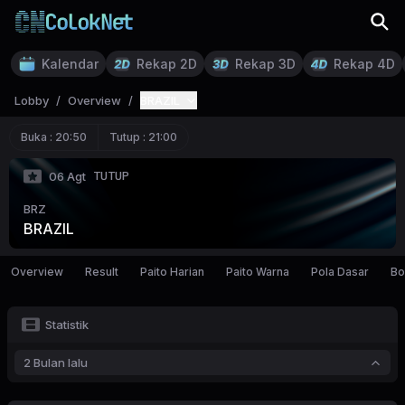
Kalendar
Rekap 2D
Rekap 3D
Rekap 4D
Lobby
/
Overview
/
BRAZIL
Buka :
20:50
Tutup :
21:00
TUTUP
06 Agt
BRZ
BRAZIL
Overview
Result
Paito Harian
Paito Warna
Pola Dasar
Bo
Statistik
2 Bulan lalu