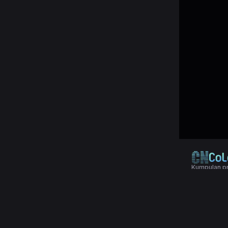
Kumpulan pr
© 2024 Copy
Terms & Con
Kumpulan dat
dll