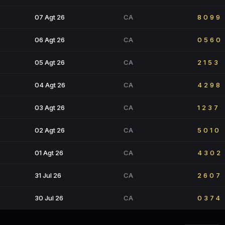
07 Agt 26
CA
8099
06 Agt 26
CA
0560
05 Agt 26
CA
2153
04 Agt 26
CA
4298
03 Agt 26
CA
1237
02 Agt 26
CA
5010
01 Agt 26
CA
4302
31 Jul 26
CA
2607
30 Jul 26
CA
0374