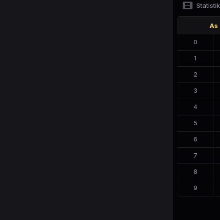
Statistik
As
0
1
2
3
4
5
6
7
8
9