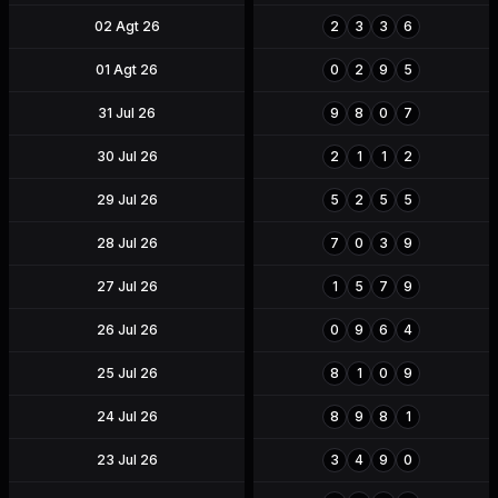
02 Agt 26
2
3
3
6
01 Agt 26
0
2
9
5
31 Jul 26
9
8
0
7
30 Jul 26
2
1
1
2
29 Jul 26
5
2
5
5
28 Jul 26
7
0
3
9
27 Jul 26
1
5
7
9
26 Jul 26
0
9
6
4
25 Jul 26
8
1
0
9
24 Jul 26
8
9
8
1
23 Jul 26
3
4
9
0