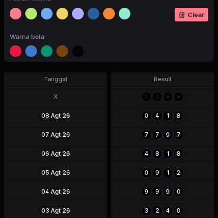
Clear
Warna bola
Tanggal
Result
X
-
-
-
-
08 Agt 26
0
4
1
8
07 Agt 26
7
7
9
7
06 Agt 26
4
8
1
8
05 Agt 26
0
9
1
2
04 Agt 26
9
9
9
0
03 Agt 26
3
2
4
0