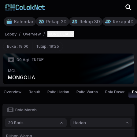
Kalendar
Rekap 2D
Rekap 3D
Rekap 4D
Lobby
/
Overview
/
MONGOLIA
Buka :
19:00
Tutup :
19:25
TUTUP
09 Agt
MGL
MONGOLIA
Overview
Result
Paito Harian
Paito Warna
Pola Dasar
Bo
Bola Merah
20 Baris
Harian
Pilihan Warna