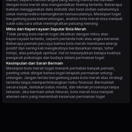
dengan bola merah atau mengandalkan feeling tertentu. Beberapa
bahkan menggunakan data statistik dari hasil undian sebelumnya
untuk memprediksi kemungkinan kemunculannya. Meskipun togel
bergantung pada keberuntungan, analisis bola merah bisa menjadi
salah satu cara untuk meningkatkan peluang menang
Mitos dan Kepercayaan Seputar Bola Merah
Tidak jarang bola merah togel dikaitkan dengan mitos atau
kepercayaan tertentu, seperti pertanda hoki atau angka keramat.
Beberapa pemain percaya bahwa bola merah membawa energi
positif dan sering kali mengikutinya berdasarkan mimpi, tafsir
mimpi, atau petunjuk spiritual. Hal ini menunjukkan betapa kuatnya
pengaruh psikologis dan budaya dalam permainan togel
Kesimpulan dan Saran Bermain
Meskipun bola merah togel menarik perhatian banyak pemain,
penting untuk diingat bahwa togel tetaplah permainan untung-
untungan. Jangan terlalu bergantung pada bola merah atau strategi
tertentu tanpa mempertimbangkan risiko finansial. Bermainlah
secara bijak, tentukan batas modal, dan nikmati prosesnya tanpa
tekanan. Jika bermain untuk hiburan, bola merah bisa menjadi
elemen seru yang menambah keseruan permainan togel