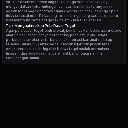
struktur dalam menebak angka, sehingga pemain tidak hanya
mengandalkan keberuntungan semata. Namun, kekurangannya
adalah togel pada dasarnya adalah permainan acak, sehingga pola
tidak selalu akurat. Terkadang, terlalu bergantung pada pola justru
bisa membuat pemain terjebak dalam kesalahan analisis
Tips Mengoptimalkan Pola Dasar Togel
Agar pola dasar togel lebih efektif, kombinasikan beberapa metode
analisis dan jangan hanya bergantung pada satu pola. Selalu
perbarui data keluaran terbaru untuk memastikan analisis tetap
relevan. Selain itu, kelola modal dengan bijak dan jangan terlalu
emosional saat kalah. Ingatlah bahwa togel adalah permainan
hiburan, dan pola dasar hanyalah alat bantu, bukan jaminan
kemenangan mutlak