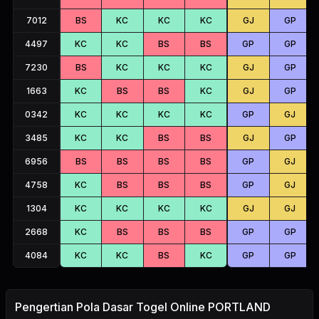
7012
BS
KC
KC
KC
GJ
GP
4497
KC
KC
BS
BS
GP
GP
7230
BS
KC
KC
KC
GJ
GP
1663
KC
BS
BS
KC
GJ
GP
0342
KC
KC
KC
KC
GP
GJ
3485
KC
KC
BS
BS
GJ
GP
6956
BS
BS
BS
BS
GP
GJ
4758
KC
BS
BS
BS
GP
GJ
1304
KC
KC
KC
KC
GJ
GJ
2668
KC
BS
BS
BS
GP
GP
4084
KC
KC
BS
KC
GP
GP
Pengertian Pola Dasar Togel Online PORTLAND