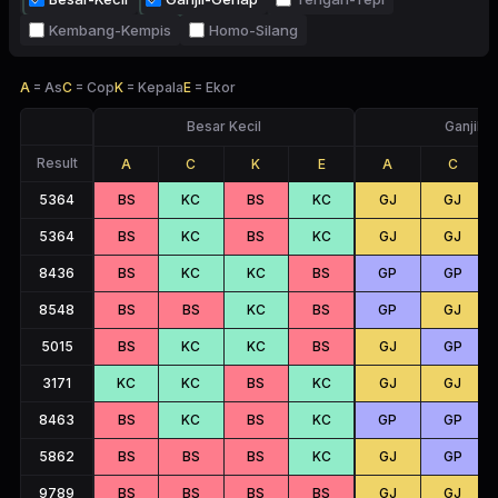
Kembang-Kempis
Homo-Silang
A
=
As
C
=
Cop
K
=
Kepala
E
=
Ekor
Besar Kecil
Ganjil 
Result
A
C
K
E
A
C
5364
BS
KC
BS
KC
GJ
GJ
5364
BS
KC
BS
KC
GJ
GJ
8436
BS
KC
KC
BS
GP
GP
8548
BS
BS
KC
BS
GP
GJ
5015
BS
KC
KC
BS
GJ
GP
3171
KC
KC
BS
KC
GJ
GJ
8463
BS
KC
BS
KC
GP
GP
5862
BS
BS
BS
KC
GJ
GP
9789
BS
BS
BS
BS
GJ
GJ