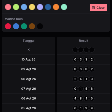
Clear
Warna bola
Tanggal
Result
X
-
-
-
-
10 Agt 26
0
3
3
2
09 Agt 26
8
0
8
2
08 Agt 26
2
4
1
3
07 Agt 26
0
1
5
8
06 Agt 26
4
8
1
6
05 Agt 26
6
1
9
9