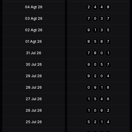
04 Agt 26
2
4
4
8
03 Agt 26
7
0
3
7
02 Agt 26
9
1
3
5
01 Agt 26
8
5
8
7
31 Jul 26
7
8
0
1
30 Jul 26
9
0
5
7
29 Jul 26
9
2
0
4
28 Jul 26
0
9
1
6
27 Jul 26
1
5
4
6
26 Jul 26
1
0
9
2
25 Jul 26
5
2
1
4