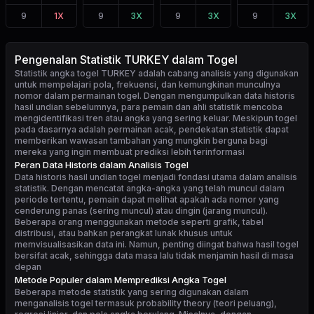
9
1
X
9
3
X
9
3
X
9
3
X
Pengenalan Statistik TURKEY dalam Togel
Statistik angka togel TURKEY
adalah cabang analisis yang digunakan
untuk mempelajari pola, frekuensi, dan kemungkinan munculnya
nomor dalam permainan togel. Dengan mengumpulkan data historis
hasil undian sebelumnya, para pemain dan ahli statistik mencoba
mengidentifikasi tren atau angka yang sering keluar. Meskipun togel
pada dasarnya adalah permainan acak, pendekatan statistik dapat
memberikan wawasan tambahan yang mungkin berguna bagi
mereka yang ingin membuat prediksi lebih terinformasi
Peran Data Historis dalam Analisis Togel
Data historis hasil undian togel menjadi fondasi utama dalam analisis
statistik. Dengan mencatat angka-angka yang telah muncul dalam
periode tertentu, pemain dapat melihat apakah ada nomor yang
cenderung panas (sering muncul) atau dingin (jarang muncul).
Beberapa orang menggunakan metode seperti grafik, tabel
distribusi, atau bahkan perangkat lunak khusus untuk
memvisualisasikan data ini. Namun, penting diingat bahwa hasil togel
bersifat acak, sehingga data masa lalu tidak menjamin hasil di masa
depan
Metode Populer dalam Memprediksi Angka Togel
Beberapa metode statistik yang sering digunakan dalam
menganalisis togel termasuk probability theory (teori peluang),