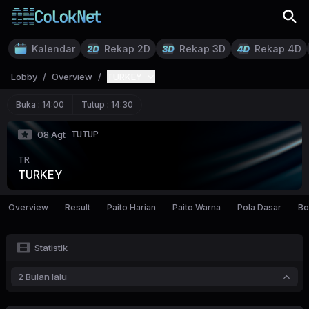
Kalendar
Rekap 2D
Rekap 3D
Rekap 4D
Lobby
/
Overview
/
TURKEY
Buka :
14:00
Tutup :
14:30
TUTUP
08 Agt
TR
TURKEY
Overview
Result
Paito Harian
Paito Warna
Pola Dasar
Bo
Statistik
2 Bulan lalu