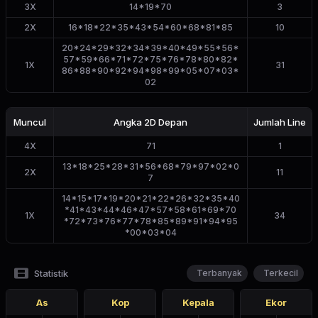
3
X
14*19*70
3
2
X
16*18*22*35*43*54*60*68*81*85
10
20*24*29*32*34*39*40*49*55*56*
57*59*66*71*72*75*76*78*80*82*
1
X
31
86*88*90*92*94*98*99*05*07*03*
02
Muncul
Angka 2D
Depan
Jumlah Line
4
X
71
1
13*18*25*28*31*56*68*79*97*02*0
2
X
11
7
14*15*17*19*20*21*22*26*32*35*40
*41*43*44*46*47*57*58*61*69*70
1
X
34
*72*73*76*77*78*85*89*91*94*95
*00*03*04
Statistik
Terbanyak
Terkecil
As
Kop
Kepala
Ekor