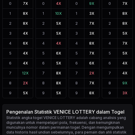
0
7
X
0
4
X
0
9
X
0
7
X
1
8
X
1
10
X
1
3
X
1
8
X
2
8
X
2
5
X
2
7
X
2
8
X
3
4
X
3
5
X
3
3
X
3
5
X
4
6
X
4
4
X
4
8
X
4
7
X
5
4
X
5
6
X
5
7
X
5
5
X
6
4
X
6
5
X
6
6
X
6
4
X
7
12
X
7
8
X
7
2
X
7
4
X
8
2
X
8
8
X
8
7
X
8
9
X
9
5
X
9
5
X
9
8
X
9
3
X
Pengenalan Statistik VENICE LOTTERY dalam Togel
Statistik angka togel VENICE LOTTERY
adalah cabang analisis yang
digunakan untuk mempelajari pola, frekuensi, dan kemungkinan
munculnya nomor dalam permainan togel. Dengan mengumpulkan
data historis hasil undian sebelumnya, para pemain dan ahli statistik