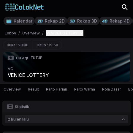
Kalendar
Rekap 2D
Rekap 3D
Rekap 4D
Lobby
/
Overview
/
VENICE LOTTERY
Buka :
20:00
Tutup :
19:50
TUTUP
08 Agt
VC
VENICE LOTTERY
Overview
Result
Paito Harian
Paito Warna
Pola Dasar
Bo
Statistik
2 Bulan lalu