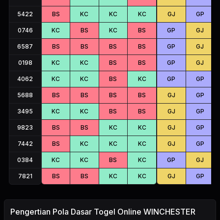
5422
BS
KC
KC
KC
GJ
GP
0746
KC
BS
KC
BS
GP
GJ
6587
BS
BS
BS
BS
GP
GJ
0198
KC
KC
BS
BS
GP
GJ
4062
KC
KC
BS
KC
GP
GP
5688
BS
BS
BS
BS
GJ
GP
3495
KC
KC
BS
BS
GJ
GP
9823
BS
BS
KC
KC
GJ
GP
7442
BS
KC
KC
KC
GJ
GP
0384
KC
KC
BS
KC
GP
GJ
7821
BS
BS
KC
KC
GJ
GP
Pengertian Pola Dasar Togel Online WINCHESTER