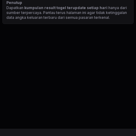
Penutup
Dapatkan
kumpulan result togel terupdate setiap hari
hanya dari
sumber terpercaya. Pantau terus halaman ini agar tidak ketinggalan
data angka keluaran terbaru dari semua pasaran terkenal.