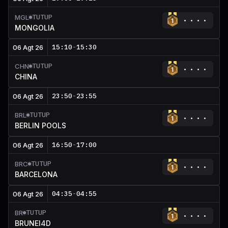
TUTUP
MGL
MONGOLIA
15:10
-
15:30
06 Agt 26
TUTUP
CHN
CHINA
23:50
-
23:55
06 Agt 26
TUTUP
BRL
BERLIN POOLS
16:50
-
17:00
06 Agt 26
TUTUP
BRC
BARCELONA
04:35
-
04:55
06 Agt 26
TUTUP
BR
BRUNEI4D