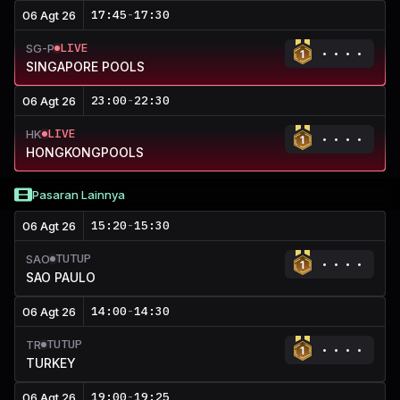
17:45
-
17:30
06 Agt 26
LIVE
SG-P
SINGAPORE POOLS
23:00
-
22:30
06 Agt 26
LIVE
HK
HONGKONGPOOLS
Pasaran Lainnya
15:20
-
15:30
06 Agt 26
TUTUP
SAO
SAO PAULO
14:00
-
14:30
06 Agt 26
TUTUP
TR
TURKEY
19:00
-
19:25
06 Agt 26