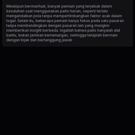
Meskipun bermanfaat, banyak pemain yang terjebak dalam
kesalahan saat menggunakan paito harian, seperti terlalu
mengandalkan pola tanpa mempertimbangkan faktor acak dalam
togel. Selain itu, beberapa pemain hanya fokus pada satu pasaran
tanpa membandingkan dengan pasaran lain yang mungkin
memberikan insight berbeda. Ingatlah bahwa paito hanyalah alat
bantu, bukan jaminan kemenangan, sehingga tetaplah bermain
dengan bijak dan bertanggung jawab