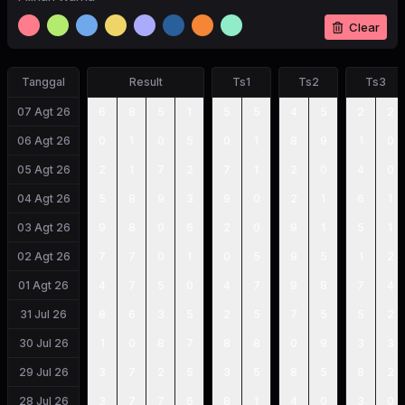
Clear
Tanggal
Result
Ts1
Ts2
Ts3
07 Agt 26
6
8
5
1
5
5
4
5
2
2
06 Agt 26
0
1
0
5
0
1
8
9
1
0
05 Agt 26
2
1
7
2
7
1
2
0
4
0
04 Agt 26
5
8
9
3
9
0
2
1
6
1
03 Agt 26
9
8
0
6
2
0
9
1
5
1
02 Agt 26
7
7
0
1
0
5
9
5
1
2
01 Agt 26
4
7
5
0
4
7
9
8
7
4
31 Jul 26
8
6
3
5
2
5
7
5
5
2
30 Jul 26
1
0
8
7
8
8
0
9
3
3
29 Jul 26
3
7
2
5
3
5
8
5
8
2
28 Jul 26
3
7
7
6
8
1
4
0
3
0