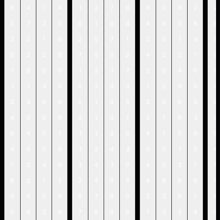
6
4
1
4
1
2
7
6
9
3
9
2
2
5
7
2
5
6
1
6
4
4
9
5
6
8
2
5
1
8
2
0
7
1
2
0
1
4
7
0
2
2
8
7
6
6
2
4
2
2
1
6
7
8
0
0
1
2
3
7
3
5
4
0
6
1
1
3
5
0
3
3
3
1
2
9
5
4
2
4
8
9
0
1
9
5
2
0
8
5
8
4
0
0
6
0
1
0
1
3
1
6
3
0
6
4
5
1
1
1
2
0
4
1
0
6
6
4
9
2
8
1
2
4
3
6
0
1
5
4
7
2
4
6
3
4
3
0
4
5
2
7
5
8
2
1
3
2
4
8
9
4
8
8
8
4
5
8
5
8
8
7
9
0
2
3
6
7
8
0
6
2
9
7
8
8
6
7
3
5
4
0