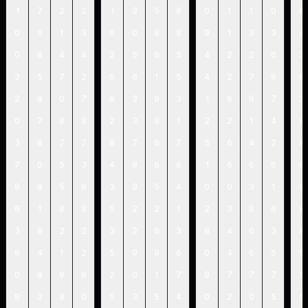
1
7
2
2
1
2
5
8
0
1
1
0
6
0
9
1
3
6
0
8
8
9
1
3
3
4
0
8
4
4
2
5
6
5
4
2
2
6
3
3
5
7
2
0
6
1
5
4
2
7
8
6
2
8
0
7
8
3
9
3
1
6
8
7
2
0
7
8
9
2
3
9
1
2
2
1
4
8
3
8
7
7
8
7
6
7
5
6
4
2
8
7
0
5
3
4
8
6
8
1
6
6
6
8
8
8
5
8
3
9
5
4
0
0
3
1
9
6
1
8
8
5
2
2
1
2
3
8
6
8
3
9
2
2
3
2
6
3
8
4
6
3
8
8
4
1
2
5
9
9
6
0
4
6
5
5
0
8
9
8
2
0
1
7
9
7
7
7
5
8
3
9
0
5
3
5
4
0
2
0
5
6