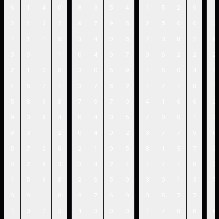
6
1
4
0
8
3
5
4
1
5
2
9
1
2
4
3
2
9
7
9
8
2
5
0
0
2
1
1
1
9
3
4
0
6
7
3
8
2
9
3
9
1
1
0
4
9
7
0
6
2
2
2
2
1
2
8
3
0
5
9
1
5
0
4
4
4
5
7
1
3
7
6
2
1
7
1
8
1
5
8
9
8
7
9
7
0
4
1
6
6
2
9
3
8
4
6
4
3
5
7
0
0
1
2
8
3
1
2
0
4
0
2
3
7
7
9
6
5
7
2
6
2
1
9
5
8
1
5
7
3
0
2
8
3
3
4
2
4
1
7
1
6
3
1
5
6
8
2
9
5
9
3
0
1
3
7
0
9
1
6
3
7
6
9
0
5
7
7
1
1
3
7
3
1
3
0
3
1
7
8
6
6