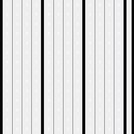
1
2
4
2
0
5
8
6
0
8
8
9
6
2
2
7
6
9
8
6
1
4
4
3
7
5
0
0
4
8
8
7
6
8
7
5
1
0
7
5
0
8
2
8
8
1
4
4
1
0
6
7
7
9
4
5
1
1
8
8
8
7
6
5
9
6
4
6
0
2
8
8
8
2
5
5
2
1
8
6
0
5
6
6
0
1
5
6
7
1
6
5
3
4
4
5
5
1
5
4
2
9
7
5
9
5
8
2
2
4
9
5
4
1
0
7
3
6
6
3
8
2
2
6
0
2
4
2
0
7
8
9
2
4
8
7
2
3
8
2
4
7
8
8
9
1
5
3
9
7
2
5
2
5
6
6
6
8
2
0
3
1
9
1
0
1
4
0
8
2
8
0
1
8
5
9
4
1
3
4
4
7