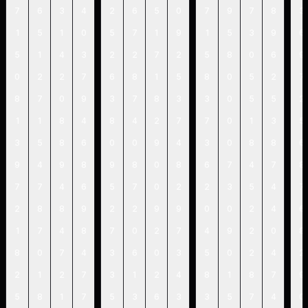
7
6
3
4
2
6
5
0
7
9
7
8
3
1
5
1
0
5
7
1
9
1
5
3
9
6
5
1
4
3
2
2
7
2
5
8
0
6
9
0
2
2
7
6
8
1
5
8
0
5
2
7
8
7
0
9
3
7
8
3
3
0
5
5
2
1
1
8
4
8
4
2
7
7
0
1
3
5
3
5
8
6
0
0
9
4
3
0
8
8
6
9
4
9
8
9
8
0
8
6
7
4
7
8
7
7
4
6
5
7
0
2
2
3
5
4
7
2
8
8
9
2
2
9
9
0
0
2
4
6
1
7
4
8
7
0
2
7
4
9
2
0
8
8
0
7
4
3
6
0
3
5
0
2
4
2
2
1
2
7
3
1
2
4
8
1
8
7
9
5
8
1
7
5
3
6
3
3
5
7
4
0