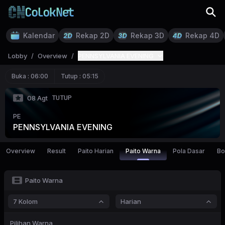
Kalendar
Rekap 2D
Rekap 3D
Rekap 4D
Lobby
/
Overview
/
PENNSYLVANIA EVENING
Buka :
06:00
Tutup :
05:15
TUTUP
08 Agt
PE
PENNSYLVANIA EVENING
Overview
Result
Paito Harian
Paito Warna
Pola Dasar
Bo
Paito Warna
7 Kolom
Harian
Pilihan Warna