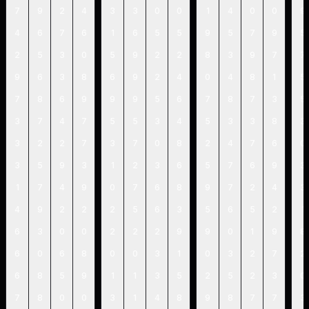
7
9
2
4
3
3
0
0
1
4
0
0
9
4
6
7
6
1
6
5
5
9
5
7
9
5
2
5
3
0
5
9
2
2
8
3
9
7
7
9
6
3
8
6
9
2
4
0
4
8
1
5
7
8
6
9
9
9
5
6
7
8
7
3
5
3
7
4
7
5
5
3
4
5
3
3
8
3
3
2
2
7
3
7
0
8
2
4
7
6
0
3
5
9
3
1
2
3
6
5
7
6
9
3
1
7
4
9
0
7
6
8
9
7
2
4
3
4
9
2
2
2
5
6
3
5
6
5
2
1
6
3
0
0
2
2
2
9
9
0
1
9
8
6
0
6
8
0
0
3
1
0
3
2
7
2
6
8
5
9
1
1
3
5
2
5
2
3
0
7
8
0
0
3
1
4
8
9
8
7
7
3