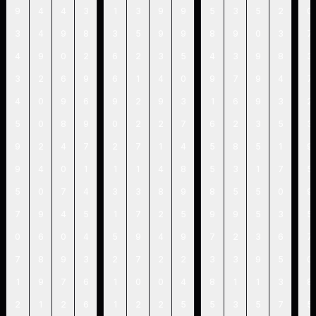
9
4
4
3
1
3
9
9
5
3
5
2
0
3
4
9
8
3
5
9
9
8
9
0
3
7
4
9
0
2
6
2
3
5
4
3
9
8
3
3
2
6
9
6
1
4
0
9
7
9
4
7
4
0
9
6
9
2
9
3
1
6
9
3
2
5
0
8
9
0
2
2
7
6
2
3
5
3
9
2
4
7
2
7
1
4
5
8
5
1
9
9
4
0
1
1
1
4
8
5
3
1
7
5
5
0
7
4
3
3
8
9
8
5
5
0
9
7
9
4
5
1
7
2
5
9
9
5
3
5
0
6
0
4
5
9
4
9
7
2
3
6
7
7
8
9
3
2
7
2
2
3
3
9
5
0
1
9
7
6
1
0
0
4
8
1
1
3
8
2
1
2
6
1
2
2
5
5
3
5
7
5